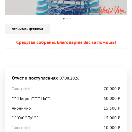
ПРОЧИТАТЬ ЦЕЛИКОМ
Средства собраны. Благодарим Вас за помощь!
Отчет о поступлениях
07.08.2026
Тинькофф
70 000
₽
*** "Петроп****** Пл**"
50 000
₽
Анонимно
15 500
₽
*** "Ол***-Тр***"
15 000
₽
Тинькофф
10 000
₽