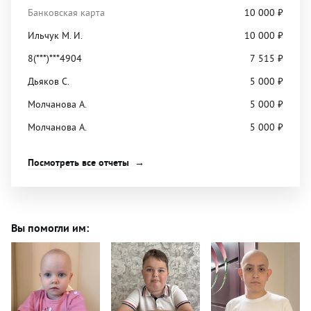
Банковская карта
10 000
₽
Ильчук М. И.
10 000
₽
8(***)***4904
7 515
₽
Дьяков С.
5 000
₽
Молчанова А.
5 000
₽
Молчанова А.
5 000
₽
Посмотреть все отчеты
Вы помогли им: