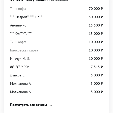
Тинькофф
70 000
₽
*** "Петроп****** Пл**"
50 000
₽
Анонимно
15 500
₽
*** "Ол***-Тр***"
15 000
₽
Тинькофф
10 000
₽
Банковская карта
10 000
₽
Ильчук М. И.
10 000
₽
8(***)***4904
7 515
₽
Дьяков С.
5 000
₽
Молчанова А.
5 000
₽
Молчанова А.
5 000
₽
Посмотреть все отчеты