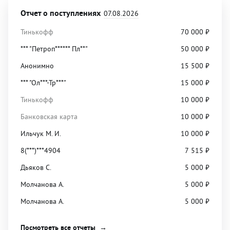
Отчет о поступлениях
07.08.2026
Тинькофф
70 000
₽
*** "Петроп****** Пл**"
50 000
₽
Анонимно
15 500
₽
*** "Ол***-Тр***"
15 000
₽
Тинькофф
10 000
₽
Банковская карта
10 000
₽
Ильчук М. И.
10 000
₽
8(***)***4904
7 515
₽
Дьяков С.
5 000
₽
Молчанова А.
5 000
₽
Молчанова А.
5 000
₽
Посмотреть все отчеты