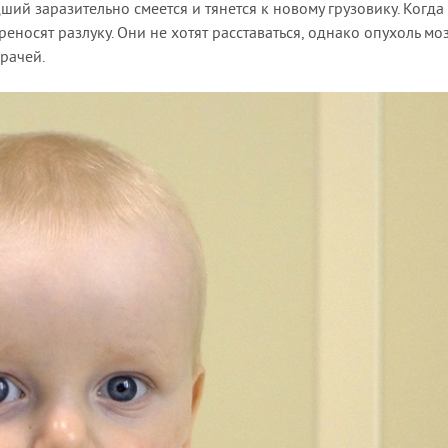
ший заразительно смеется и тянется к новому грузовику. Когда
еносят разлуку. Они не хотят расставаться, однако опухоль мо
рачей.