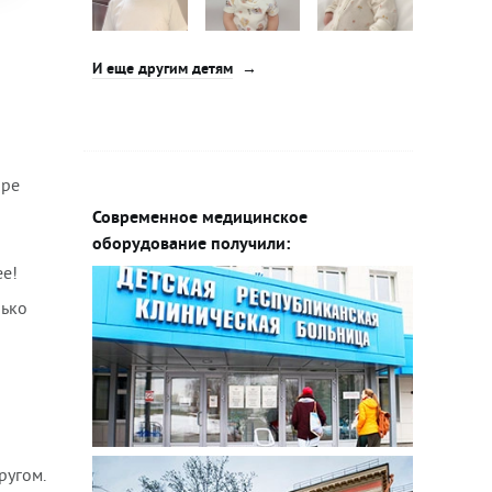
И еще другим детям
оре
Современное медицинское
оборудование получили:
ее!
лько
ругом.