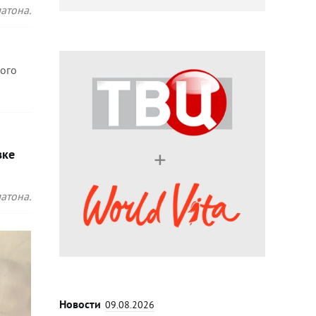
атона.
ного
вке
атона.
Новости
09.08.2026