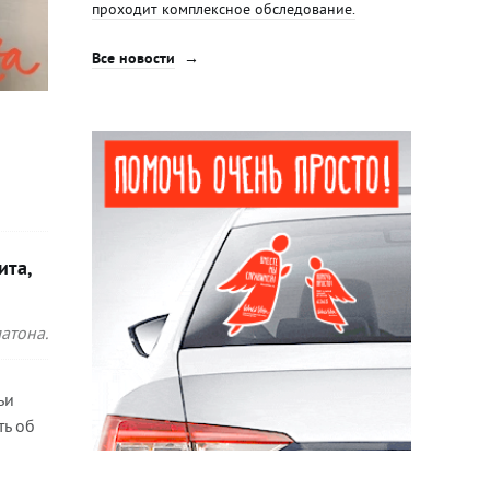
проходит комплексное обследование.
Все новости
ита,
атона.
ьи
ть об