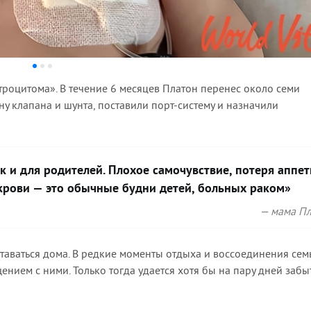
роцитома». В течение 6 месяцев Платон перенес около семи
у клапана и шунта, поставили порт-систему и назначили
к и для родителей. Плохое самочувствие, потеря аппет
крови — это обычные будни детей, больных раком»
— мама Пл
таваться дома. В редкие моменты отдыха и воссоединения сем
ением с ними. Только тогда удается хотя бы на пару дней забы